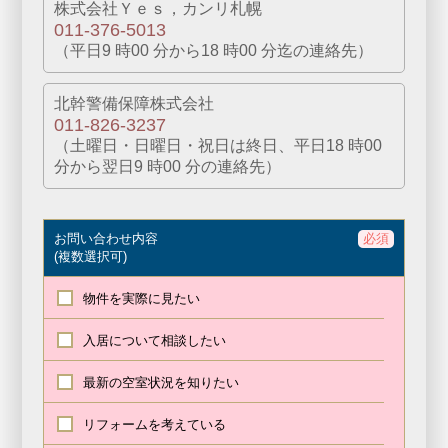
株式会社Ｙｅｓ，カンリ札幌
011-376-5013
（平⽇9 時00 分から18 時00 分迄の連絡先）
北幹警備保障株式会社
011-826-3237
（⼟曜⽇・⽇曜⽇・祝⽇は終日、平日18 時00
分から翌⽇9 時00 分の連絡先）
お問い合わせ内容
必須
(複数選択可)
物件を
実際に見たい
入居について
相談したい
最新の空室状況を
知りたい
リフォームを
考えている