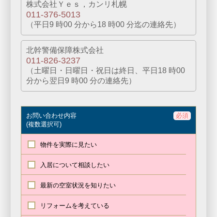
株式会社Ｙｅｓ，カンリ札幌
011-376-5013
（平⽇9 時00 分から18 時00 分迄の連絡先）
北幹警備保障株式会社
011-826-3237
（⼟曜⽇・⽇曜⽇・祝⽇は終日、平日18 時00
分から翌⽇9 時00 分の連絡先）
お問い合わせ内容
必須
(複数選択可)
物件を
実際に見たい
入居について
相談したい
最新の空室状況を
知りたい
リフォームを
考えている