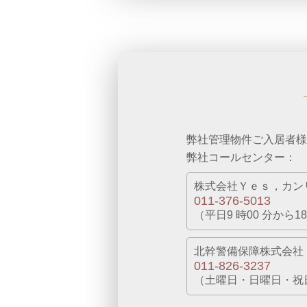
弊社管理物件ご入居者様
弊社コールセンター：
株式会社Ｙｅｓ，カン
011-376-5013
（平⽇9 時00 分から1
北幹警備保障株式会社
011-826-3237
（⼟曜⽇・⽇曜⽇・祝⽇は