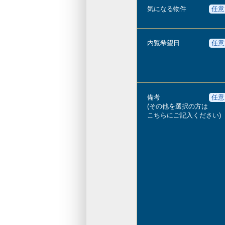
気になる物件
任意
内覧希望日
任意
備考
任意
(その他を選択の方は
こちらにご記入ください)