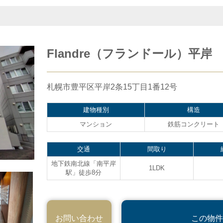
Flandre（フランドール）平岸
札幌市豊平区平岸2条15丁目1番12号
建物種別
構造
マンション
鉄筋コンクリート
交通
間取り
地下鉄南北線「南平岸
1LDK
駅」徒歩8分
お問い合わせ
この物件