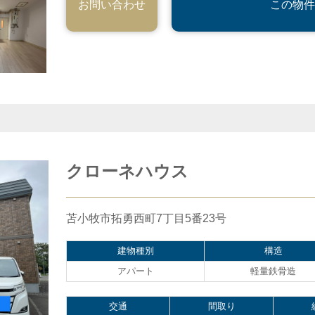
お問い合わせ
この物件
クローネハウス
苫小牧市拓勇西町7丁目5番23号
建物種別
構造
アパート
軽量鉄骨造
交通
間取り