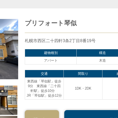
プリフォート琴似
札幌市西区二十四軒3条2丁目8番19号
建物種別
構造
アパート
木造
交通
間取り
東西線「琴似駅」徒歩
9分 東西線「二十四
1DK・2DK
軒駅」徒歩10分
JR「琴似駅」徒歩12分