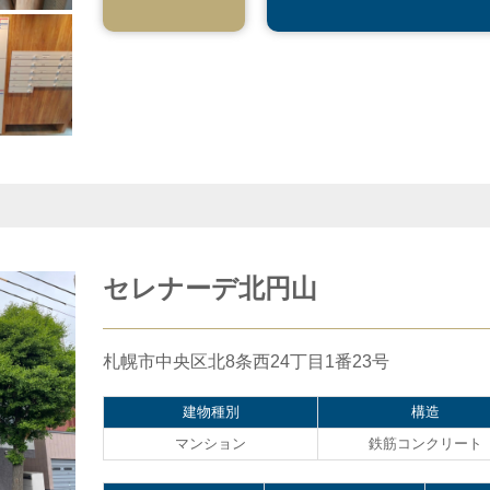
セレナーデ北円山
札幌市中央区北8条西24丁目1番23号
建物種別
構造
マンション
鉄筋コンクリート