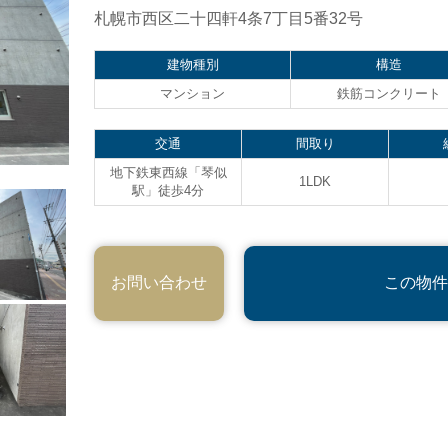
札幌市西区二十四軒4条7丁目5番32号
建物種別
構造
マンション
鉄筋コンクリート
交通
間取り
地下鉄東西線「琴似
1LDK
駅」徒歩4分
お問い合わせ
この物件