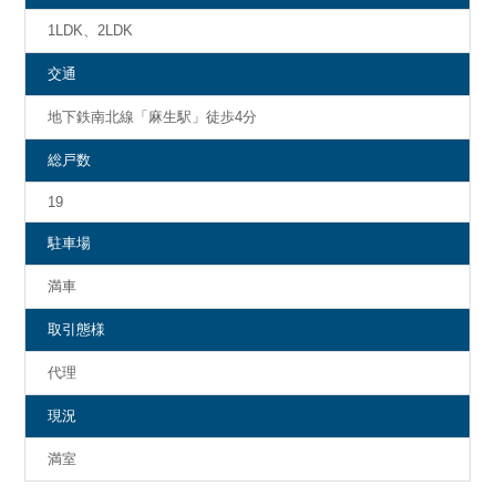
1LDK、2LDK
交通
地下鉄南北線「麻生駅」徒歩4分
総戸数
19
駐車場
満車
取引態様
代理
現況
満室