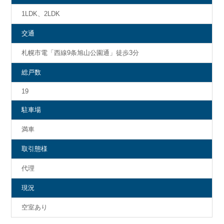
1LDK、2LDK
交通
札幌市電「西線9条旭山公園通」徒歩3分
総戸数
19
駐車場
満車
取引態様
代理
現況
空室あり