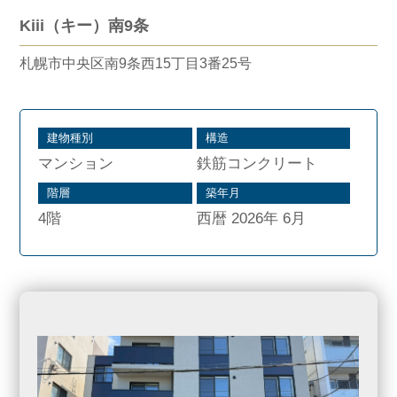
Kiii（キー）南9条
札幌市中央区南9条西15丁目3番25号
建物種別
構造
マンション
鉄筋コンクリート
階層
築年月
4階
西暦 2026年 6月