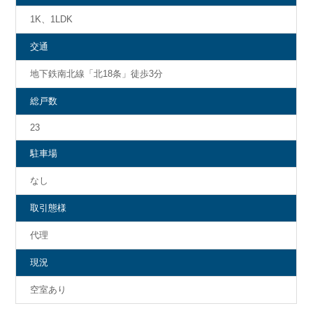
1K、1LDK
交通
地下鉄南北線「北18条」徒歩3分
総戸数
23
駐車場
なし
取引態様
代理
現況
空室あり